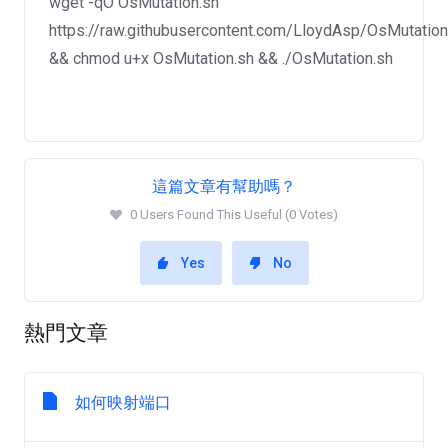
wget -qO OsMutation.sh
https://raw.githubusercontent.com/LloydAsp/OsMutatio
&& chmod u+x OsMutation.sh && ./OsMutation.sh
這篇文章有幫助嗎？
0 Users Found This Useful (0 Votes)
Yes
No
熱門文章
如何映射端口