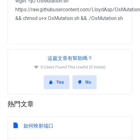
wget -qO OsMutation.sh
https://raw.githubusercontent.com/LloydAsp/OsMutatio
&& chmod u+x OsMutation.sh && ./OsMutation.sh
這篇文章有幫助嗎？
0 Users Found This Useful (0 Votes)
Yes
No
熱門文章
如何映射端口