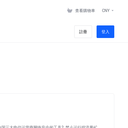
查看購物車
CNY
註冊
登入
P 等危害中国三大电信运营商网络安全的工具2. 禁止运行挖流量矿、