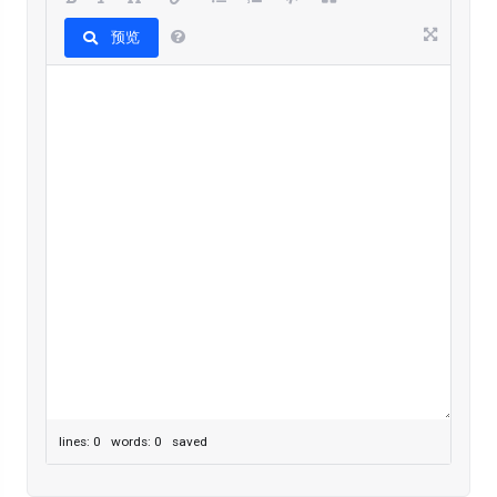
预览
lines: 0 words: 0
saved