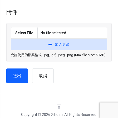
附件
Select File
No file selected
加入更多
允許使用的檔案格式: .jpg, .gif, .jpeg, .png (Max file size: 50MB)
取消
Copyright © 2026 Xihuan. All Rights Reserved.