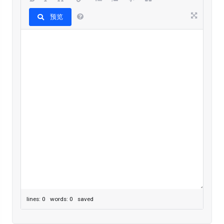
预览
lines: 0 words: 0
saved