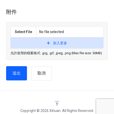
附件
Select File
No file selected
加入更多
允許使用的檔案格式: .jpg, .gif, .jpeg, .png (Max file size: 50MB)
取消
Copyright © 2026 Xihuan. All Rights Reserved.