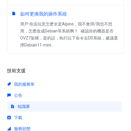
如何更換我的操作系統
用戶:你這玩意怎麽全是Alpine，我不會用/我也不想
用，怎麽改成Debian等系統啊？ 確認你的機器是否
OVZ7架構，是的話，執行以下命令去DD系統，建議選
擇Debian11-mini...
技術支援
我的服務單
公告
知識庫
下載
服務狀態