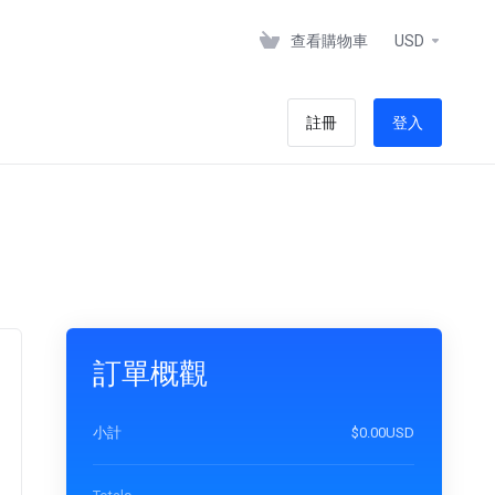
查看購物車
USD
註冊
登入
訂單概觀
小計
$0.00USD