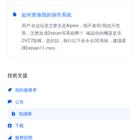
如何更換我的操作系統
用戶:你這玩意怎麽全是Alpine，我不會用/我也不想
用，怎麽改成Debian等系統啊？ 確認你的機器是否
OVZ7架構，是的話，執行以下命令去DD系統，建議選
擇Debian11-mini...
技術支援
我的服務單
公告
知識庫
下載
服務狀態